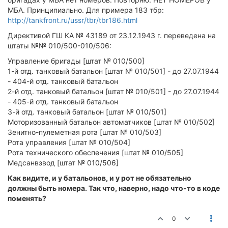
МБА. Принципиально. Для примера 183 тбр:
http://tankfront.ru/ussr/tbr/tbr186.html
Директивой ГШ КА № 43189 от 23.12.1943 г. переведена на
штаты №№ 010/500-010/506:
Управление бригады [штат № 010/500]
1-й отд. танковый батальон [штат № 010/501] - до 27.07.1944
- 404-й отд. танковый батальон
2-й отд. танковый батальон [штат № 010/501] - до 27.07.1944
- 405-й отд. танковый батальон
3-й отд. танковый батальон [штат № 010/501]
Моторизованный батальон автоматчиков [штат № 010/502]
Зенитно-пулеметная рота [штат № 010/503]
Рота управления [штат № 010/504]
Рота технического обеспечения [штат № 010/505]
Медсанвзвод [штат № 010/506]
Как видите, и у батальонов, и у рот не обязательно
должны быть номера. Так что, наверно, надо что-то в коде
поменять?
0