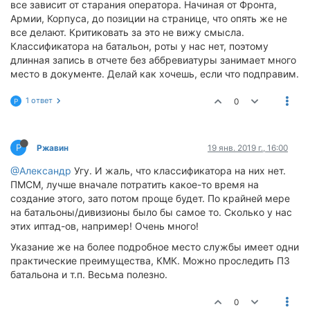
все зависит от старания оператора. Начиная от Фронта,
Армии, Корпуса, до позиции на странице, что опять же не
все делают. Критиковать за это не вижу смысла.
Классификатора на батальон, роты у нас нет, поэтому
длинная запись в отчете без аббревиатуры занимает много
место в документе. Делай как хочешь, если что подправим.
1 ответ
0
Р
Р
Ржавин
19 янв. 2019 г., 16:00
@Александр
Угу. И жаль, что классификатора на них нет.
ПМСМ, лучше вначале потратить какое-то время на
создание этого, зато потом проще будет. По крайней мере
на батальоны/дивизионы было бы самое то. Сколько у нас
этих иптад-ов, например! Очень много!
Указание же на более подробное место службы имеет одни
практические преимущества, КМК. Можно проследить ПЗ
батальона и т.п. Весьма полезно.
0