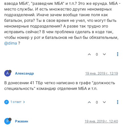
взвода МБА", "разведчик МБА" и т.п.? Это же ерунда. МБА -
место службы. И есть множество других неномерных
подразделений. Иначе зачем вообще такие поля как
батальон, рота? Ты в свое время не учел, что могут быть
неномерные подразделения? А разве так трудно это
исправить сейчас? В чем проблема сделать в коде так,
чтобы номер у рот и батальонов не был бы обязательным,
@dima
?
0
А
Александр
19 янв. 2019 г., 12:19
В донесении 41 ТБр четко написано в графе "должность
специальность" командир отделения МБА и т.п.
1 ответ
0
Р
Р
Ржавин
19 янв. 2019 г., 12:40