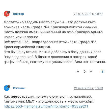
В
Виктор
20 янв. 2019 г., 08:52
Достаточно вводить место службы - это должна быть
воинская часть (графа №4 Красноармейской книжки).
Часть должна иметь уникальный на всю Красную Армию
номер или название.
Всё остальное - подразделения этой части (графа №5
Красноармейской книжки).
Что бы не путаться, можно добавить в базу данных поле
"подразделение". В бланке донесения о потерях такой
графы небыло, поэтому оно указывалось/или нет хаотично.
0
Р
Ржавин
21 янв. 2019 г., 16:23
Как иллюстрация, почему с считаю, что, например,
"автоматчик МБА" - это должность + место службы:
https://obd-memorial.ru/html/info.htm?id=65329211