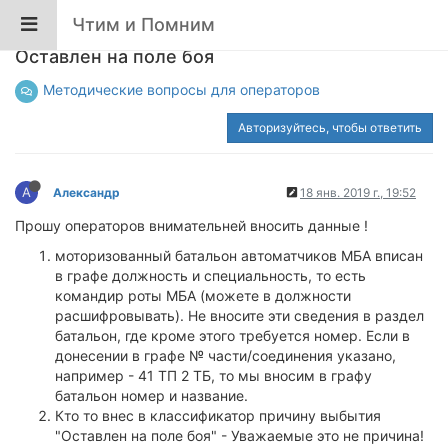
Чтим и Помним
моторизованный батальон автоматчиков/
Оставлен на поле боя
Методические вопросы для операторов
Авторизуйтесь, чтобы ответить
А
Александр
18 янв. 2019 г., 19:52
Прошу операторов внимательней вносить данные !
моторизованный батальон автоматчиков МБА вписан
в графе должность и специальность, то есть
командир роты МБА (можете в должности
расшифровывать). Не вносите эти сведения в раздел
батальон, где кроме этого требуется номер. Если в
донесении в графе № части/соединения указано,
например - 41 ТП 2 ТБ, то мы вносим в графу
батальон номер и название.
Кто то внес в классификатор причину выбытия
"Оставлен на поле боя" - Уважаемые это не причина!