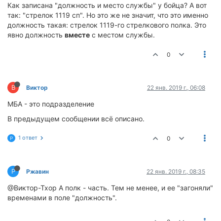
Как записана "должность и место службы" у бойца? А вот
так: "стрелок 1119 сп". Но это же не значит, что это именно
должность такая: стрелок 1119-го стрелкового полка. Это
явно должность
вместе
с местом службы.
0
В
Виктор
22 янв. 2019 г., 06:08
МБА - это подразделение
В предыдущем сообщении всё описано.
1 ответ
0
Р
Р
Ржавин
22 янв. 2019 г., 08:35
@Виктор-Тхор А полк - часть. Тем не менее, и ее "загоняли"
временами в поле "должность".