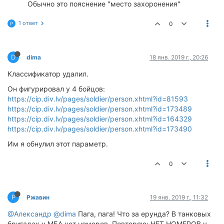
Обычно это пояснение "место захоронения"
1 ответ
0
Р
D
dima
18 янв. 2019 г., 20:26
Классификатор удалил.
Он фигурировал у 4 бойцов:
https://cip.div.lv/pages/soldier/person.xhtml?id=81593
https://cip.div.lv/pages/soldier/person.xhtml?id=173489
https://cip.div.lv/pages/soldier/person.xhtml?id=164329
https://cip.div.lv/pages/soldier/person.xhtml?id=173490
Им я обнулил этот параметр.
0
Р
Ржавин
19 янв. 2019 г., 11:32
@Александр
@dima
Пага, пага! Что за ерунда? В танковых
бригадах у МБА нет номеров. Повторяю: НЕТ НОМЕРОВ у