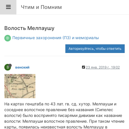
Чтим и Помним
Волость Мелпаушу
Первичные захоронения (ПЗ) и мемориалы
Авторизуйтесь, чтобы ответить
В
венский
23 янв. 2019 г., 19:02
На картах генштаба по 43 лат. гв. сд. хутор. Мелпауши и
соседнее волостное правление без названия (Сипелес
волости) было воспринято писарями дивизии как название
волости: Мелпауши волостное правление. При таком чтение
карты, появилась неизвестная волость Мелпаушу в