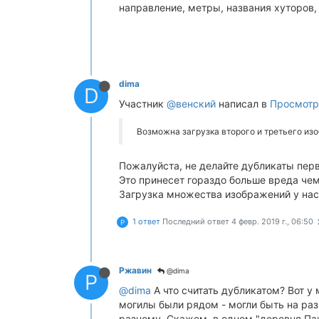
направление, метры, названия хуторов, 
dima
D
Участник
@венский
написал в
Просмотр
Возможна загрузка второго и третьего из
Пожалуйста, не делайте дубликаты пер
Это принесет гораздо больше вреда чем
Загрузка множества изображений у нас 
1 ответ
Последний ответ
4 февр. 2019 г., 06:50
Р
Ржавин
@dima
Р
@dima
А что считать дубликатом? Вот у 
могилы были рядом - могли быть на раз
разному. Скажем, в одном "деревня Панк