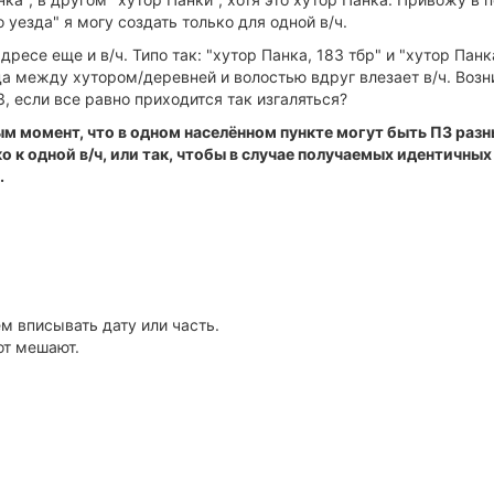
 уезда" я могу создать только для одной в/ч.
есе еще и в/ч. Типо так: "хутор Панка, 183 тбр" и "хутор Панка
а между хутором/деревней и волостью вдруг влезает в/ч. Возн
З, если все равно приходится так изгаляться?
 момент, что в одном населённом пункте могут быть ПЗ разных
о к одной в/ч, или так, чтобы в случае получаемых идентичных
.
м вписывать дату или часть.
от мешают.