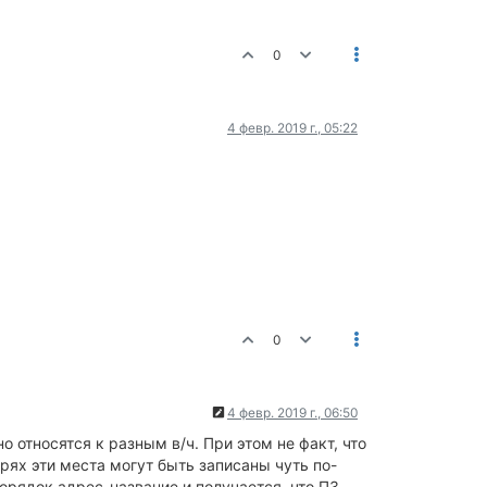
0
4 февр. 2019 г., 05:22
0
4 февр. 2019 г., 06:50
 относятся к разным в/ч. При этом не факт, что
рях эти места могут быть записаны чуть по-
порядок адрес-название и получается, что ПЗ