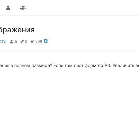
ображения
сти
5
9
696
ние в полном размере? Если там лист формата А3. Увеличить в