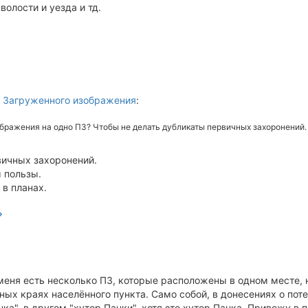
волости и уезда и тд.
 Загруженного изображения
:
ображения на одно ПЗ? Чтобы не делать дубликаты первичных захоронений.
вичных захоронений.
 пользы.
в планах.
меня есть несколько ПЗ, которые расположены в одном месте, но
ных краях населённого пункта. Само собой, в донесениях о поте
а", в другом "хутор Панки", хотя это хутор Панка. Привожу в 