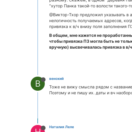
"хутор Панка такой-то волости такого-то
@Виктор-Тхор предложил указывать в адр
нелогичность получаемых адресов, когд
привязка к в/ч внизу поля заполнения П
В общем, мне кажется не проработанным
чтобы привязка ПЗ могла быть не тольк
вручную) высвечивалась привязка в в/ч
венский
В
Тоже не вижу смысла рядом с название
Поэтому и не пишу их. даты и вч наобор
Наталия Леле
Н