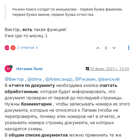
Нужен поиск солдат по инициалам - первая буква фамилии,
первая буква имени, первая буква отчества.
Виктор,
есть
такая функция!
Уже где-то месяц :).
2 ответов
0
Н
В
Н
Наталия Леле
25 февр. 2021 г., 14:25
@Виктор
,
@dima
,
@Александр
,
@Ржавин
,
@венский
В
отчете по документу
необходима кнопка
считать
обработанным
, которая будет информировать, что
документ проверен от первой до последней страницы.
Нужны
Комментарии
, чтобы записывать номера из этого
документа, которые не относятся к Латвии (чтобы не
перепроверять, почему этих номеров нет в отчете), и
указывать номера страниц документа, на которых
находятся схемы.
В
общем списке документов
можно применить те же