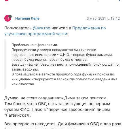
Н
Наталия Леле
3 мар. 2021 г., 13:42
Пользователь
@виктор
написал в
Предложения по
улучшению программной части
:
Проблема не с фамилиями.
Переодически у солдат попадаются личные вещи
подписанные инициалами - Ф.И.О. - первая буква фамилии,
первая буква имени, первая буква отчества.
База данных не позволяет вести полноценный поиск солдат по
таким вводным.
В появившейся в августе прошлого года функции поиска по
инициалам игнорируются записи где полностью введены имя
или отчество.
Думаю, не стоит озадачивать Диму таким поиском.
Тем более, что в ОБД есть такая функция по первым
буквам ФИО. Плюс в "перичное захоронение" пишем
"Латвийская".
Все прекрасно находится. Да и фамилий в ОБД в два раза