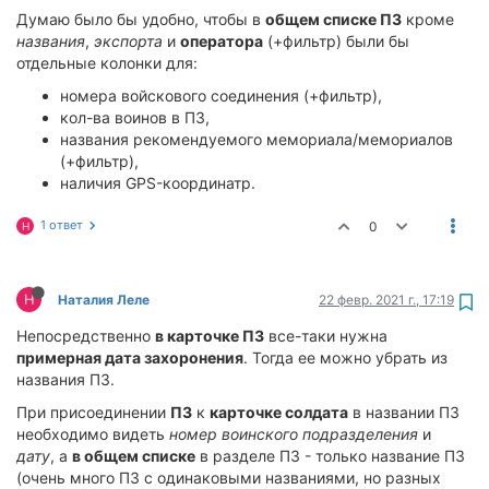
Думаю было бы удобно, чтобы в
общем списке ПЗ
кроме
названия
,
экспорта
и
оператора
(+фильтр) были бы
отдельные колонки для:
номера войскового соединения (+фильтр),
кол-ва воинов в ПЗ,
названия рекомендуемого мемориала/мемориалов
(+фильтр),
наличия GPS-координатр.
1 ответ
0
Н
Н
Наталия Леле
22 февр. 2021 г., 17:19
Непосредственно
в карточке ПЗ
все-таки нужна
примерная дата захоронения
. Тогда ее можно убрать из
названия ПЗ.
При присоединении
ПЗ
к
карточке солдата
в названии ПЗ
необходимо видеть
номер воинского подразделения
и
дату
, а
в общем списке
в разделе ПЗ - только название ПЗ
(очень много ПЗ с одинаковыми названиями, но разных