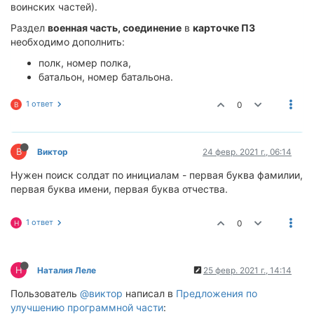
воинских частей).
Раздел
военная часть, соединение
в
карточке ПЗ
необходимо дополнить:
полк, номер полка,
батальон, номер батальона.
1 ответ
0
В
В
Виктор
24 февр. 2021 г., 06:14
Нужен поиск солдат по инициалам - первая буква фамилии,
первая буква имени, первая буква отчества.
1 ответ
0
Н
Н
Наталия Леле
25 февр. 2021 г., 14:14
Пользователь
@виктор
написал в
Предложения по
улучшению программной части
: