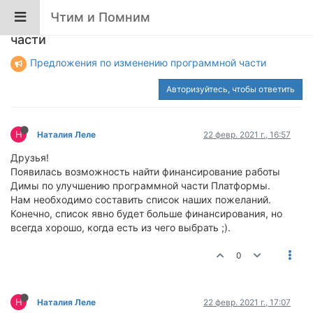
Чтим и Помним
Предложения по улучшению программной
части
Предложения по изменению программной части
Авторизуйтесь, чтобы ответить
Н
Наталия Леле
22 февр. 2021 г., 16:57
Друзья!
Появилась возможность найти финансирование работы
Димы по улучшению программной части Платформы.
Нам необходимо составить список наших пожеланий.
Конечно, список явно будет больше финансирования, но
всегда хорошо, когда есть из чего выбрать ;).
0
Н
Наталия Леле
22 февр. 2021 г., 17:07