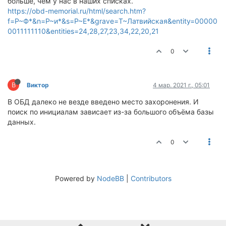
больше, чем у нас в наших списках.
https://obd-memorial.ru/html/search.htm?
f=P~Ф*&n=P~и*&s=P~Е*&grave=T~Латвийская&entity=00000
0011111110&entities=24,28,27,23,34,22,20,21
0
В
Виктор
4 мар. 2021 г., 05:01
В ОБД далеко не везде введено место захоронения. И
поиск по инициалам зависает из-за большого объёма базы
данных.
0
Powered by
NodeBB
|
Contributors