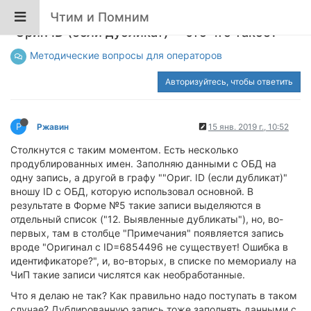
Чтим и Помним
"Ориг. ID (если дубликат)" - это что такое?
Методические вопросы для операторов
Авторизуйтесь, чтобы ответить
Р
Ржавин
15 янв. 2019 г., 10:52
Столкнутся с таким моментом. Есть несколько
продублированных имен. Заполняю данными с ОБД на
одну запись, а другой в графу ""Ориг. ID (если дубликат)"
вношу ID с ОБД, которую использовал основной. В
результате в Форме №5 такие записи выделяются в
отдельный список ("12. Выявленные дубликаты"), но, во-
первых, там в столбце "Примечания" появляется запись
вроде "Оригинал с ID=6854496 не существует! Ошибка в
идентификаторе?", и, во-вторых, в списке по мемориалу на
ЧиП такие записи числятся как необработанные.
Что я делаю не так? Как правильно надо поступать в таком
случае? Дублированную запись тоже заполнять данными с