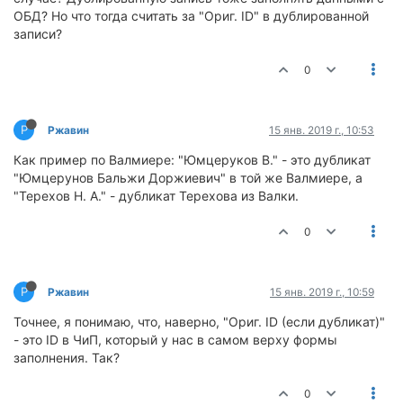
ОБД? Но что тогда считать за "Ориг. ID" в дублированной
записи?
0
Р
Ржавин
15 янв. 2019 г., 10:53
Как пример по Валмиере: "Юмцеруков В." - это дубликат
"Юмцерунов Бальжи Доржиевич" в той же Валмиере, а
"Терехов Н. А." - дубликат Терехова из Валки.
0
Р
Ржавин
15 янв. 2019 г., 10:59
Точнее, я понимаю, что, наверно, "Ориг. ID (если дубликат)"
- это ID в ЧиП, который у нас в самом верху формы
заполнения. Так?
0