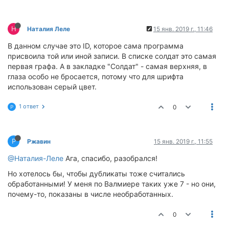
Н
Наталия Леле
15 янв. 2019 г., 11:46
В данном случае это ID, которое сама программа
присвоила той или иной записи. В списке солдат это самая
первая графа. А в закладке "Солдат" - самая верхняя, в
глаза особо не бросается, потому что для шрифта
использован серый цвет.
1 ответ
0
Р
Р
Ржавин
15 янв. 2019 г., 11:55
@Наталия-Леле
Ага, спасибо, разобрался!
Но хотелось бы, чтобы дубликаты тоже считались
обработанными! У меня по Валмиере таких уже 7 - но они,
почему-то, показаны в числе необработанных.
0