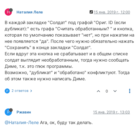
Н
Наталия Леле
15 янв. 2019 г., 12:00
В каждой закладке "Солдат" под графой "Ориг. ID (если
дубликат):" есть графа "Считать обработанным? " и кнопка,
которая по умолчанию показывает "нет", но при нажатии на
нее появляется "да". После чего нужно обязательно нажать
"Сохранить" в конце закладки "Солдат".
Если вдруг эта кнопка не срабатывает и в общем списке
солдат выглядит необработанным, тогда нужно сообщать
Диме, т.к. это глюк программы.
Возможно, "дубликат" и "обработано" конфликтуют. Тогда
об этом также нужно написать Диме.
2 ответов
0
Р
Р
Ржавин
15 янв. 2019 г., 13:03
@Наталия-Леле
Ага, ок, буду так делать.