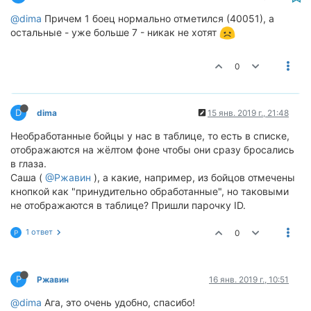
@dima
Причем 1 боец нормально отметился (40051), а
остальные - уже больше 7 - никак не хотят
0
D
dima
15 янв. 2019 г., 21:48
Необработанные бойцы у нас в таблице, то есть в списке,
отображаются на жёлтом фоне чтобы они сразу бросались
в глаза.
Саша (
@Ржавин
), а какие, например, из бойцов отмечены
кнопкой как "принудительно обработанные", но таковыми
не отображаются в таблице? Пришли парочку ID.
1 ответ
0
Р
Р
Ржавин
16 янв. 2019 г., 10:51
@dima
Ага, это очень удобно, спасибо!