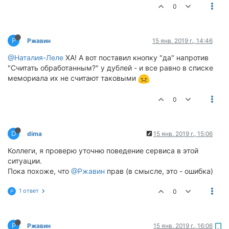
0
Р
Ржавин
15 янв. 2019 г., 14:46
@Наталия-Леле
ХА! А вот поставил кнопку "да" напротив
"Считать обработанным?" у дублей - и все равно в списке
мемориала их не считают таковыми
0
D
dima
15 янв. 2019 г., 15:06
Коллеги, я проверю уточню поведение сервиса в этой
ситуации.
Пока похоже, что
@Ржавин
прав (в смысле, это - ошибка)
1 ответ
0
Р
Р
Ржавин
15 янв. 2019 г., 16:06