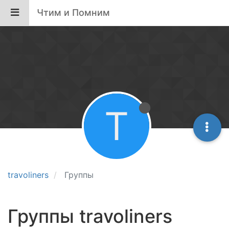
Чтим и Помним
T
travoliners
Группы
Группы travoliners